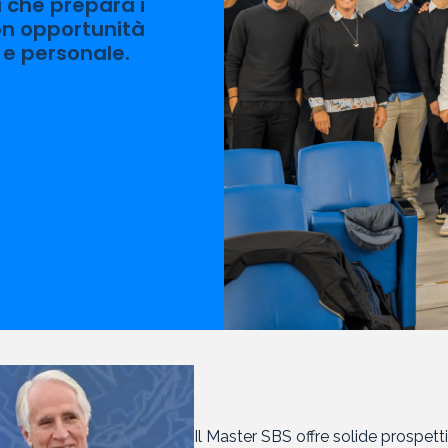
 che prepara i
con opportunità
 e personale.
Il Master SBS offre solide prospetti