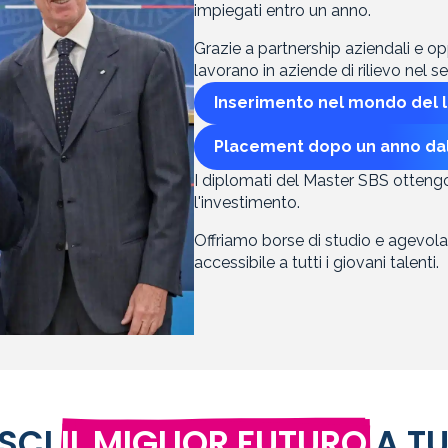
impiegati entro un anno.
Grazie a partnership aziendali e opp
lavorano in aziende di rilievo nel s
Inserimento nel mondo del 
Placement dopo un anno da
I diplomati del Master SBS ottengo
l'investimento.
Offriamo borse di studio e agevolaz
accessibile a tutti i giovani talenti.
SCI
IL MIGLIOR FUTURO
A TU