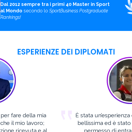
Dal 2012 sempre tra i primi 40 Master in Sport
al Mondo
secondo lo
SportBusiness Postgraduate
Rankings!
ESPERIENZE DEI DIPLOMATI
 per fare della mia
È stata un’esperienza 
che il mio lavoro;
bellissima ed è stato 
zione ricevuta e al
permesso di entra