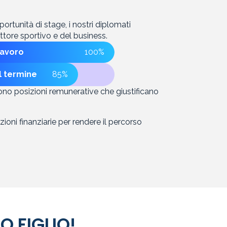
ortunità di stage, i nostri diplomati
ettore sportivo e del business.
lavoro
100%
l termine
85%
no posizioni remunerative che giustificano
ioni finanziarie per rendere il percorso
O FIGLIO!