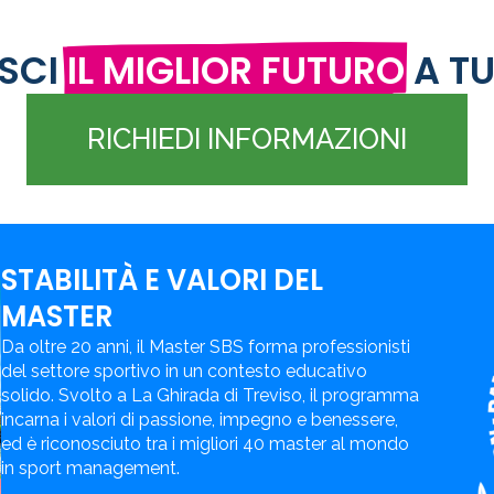
SCI
IL MIGLIOR FUTURO
A TU
RICHIEDI INFORMAZIONI
STABILITÀ E VALORI DEL
MASTER
Da oltre 20 anni, il Master SBS forma professionisti
del settore sportivo in un contesto educativo
solido. Svolto a La Ghirada di Treviso, il programma
incarna i valori di passione, impegno e benessere,
ed è riconosciuto tra i migliori 40 master al mondo
in sport management.