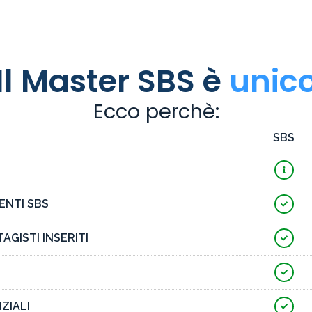
Il Master SBS è
unic
Ecco perchè:
SBS
ENTI SBS
AGISTI INSERITI
ZIALI