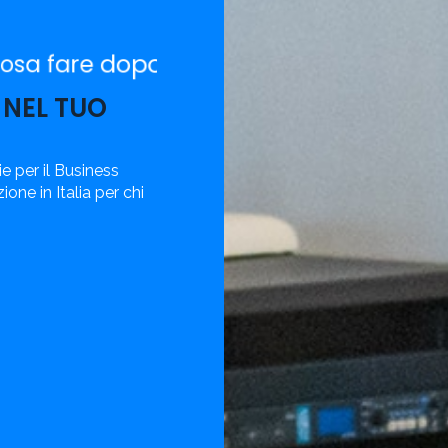
Stai cercando il Master 
la Laurea?
te?
 NEL TUO
ie per il Business
one in Italia per chi