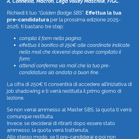
A,
Connexia,
Macron,
Lega Volley Maschile,
FIGC
.
Richiedi il tuo
“Golden Badge SBS”
.
Effettua la tua
pre-candidatura
per la prossima edizione 2025-
2026, ti bastano tre step:
compila il form nella pagina;
effettua il bonifico di 250€ alle coordinate indicate
nella mail che riceverai dopo aver compilato il
form;
attendi conferma via mail che la tua pre-
candidatura sia andata a buon fine.
La cifra di 250€ ti consentirà di accedere all’iniziativa di
job shadowing e ti verrà restituita il primo giorno di
lezione.
Se non verrai ammesso al Master SBS, la quota ti verrà
comunque restituita.
Invece, se deciderai di ritirarti dopo essere stato
ammesso, la quota verrà trattenuta.
Allo stesso modo, se ti pre-candiderai e poi non