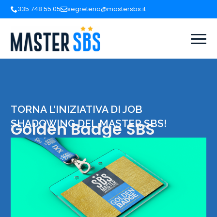
335 748 55 05
segreteria@mastersbs.it
TORNA L’INIZIATIVA DI JOB
SHADOWING DEL MASTER SBS!
Golden Badge SBS