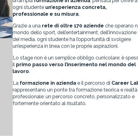
un’ampia
formazione in azienda
, pensata per offrire a
ogni studente
un’esperienza concreta,
professionale e su misura
.
Grazie a una
rete di oltre 170 aziende
che operano n
mondo dello sport, dell’entertainment, dell’innovazione
dei media, ogni studente ha l’opportunità di svolgere
un’esperienza in linea con le proprie aspirazioni.
Lo stage non è un semplice obbligo curricolare: è spes
il
primo passo verso l’inserimento nel mondo del
lavoro
.
La
formazione in azienda
e il percorso di
Career La
rappresentano un ponte tra formazione teorica e realtà
professionale: un percorso concreto, personalizzato e
fortemente orientato al risultato.