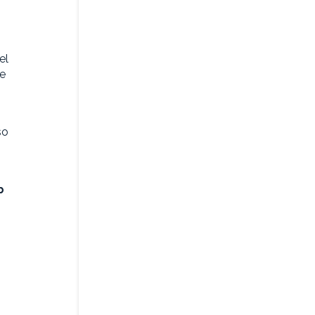
el
 e
so
b