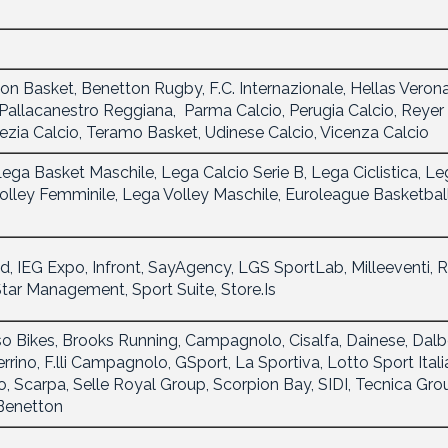
on Basket, Benetton Rugby, F.C. Internazionale, Hellas Verona
 Pallacanestro Reggiana, Parma Calcio, Perugia Calcio, Reyer
pezia Calcio, Teramo Basket, Udinese Calcio, Vicenza Calcio
 Lega Basket Maschile, Lega Calcio Serie B, Lega Ciclistica, L
olley Femminile, Lega Volley Maschile, Euroleague Basketball
d, IEG Expo, Infront, SayAgency, LGS SportLab, Milleeventi, 
 Star Management, Sport Suite, Store.Is
so Bikes, Brooks Running, Campagnolo, Cisalfa, Dainese, Dalbe
rino, F.lli Campagnolo, GSport, La Sportiva, Lotto Sport Itali
lo, Scarpa, Selle Royal Group, Scorpion Bay, SIDI, Tecnica Gro
 Benetton