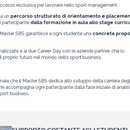
accesso esclusiva per lavorare nello sport management.
o a un
percorso strutturato di orientamento e placeme
 partecipante
dalla formazione in aula allo stage curric
 il Master SBS garantisce a ogni studente una
concreta prop
sonalizzate e ai due Career Day con le aziende partner, che lo
il proprio futuro nel mondo dello sport business.
ale che il Master SBS dedica allo sviluppo della carriera degl
 che accompagna ogni partecipante dalla fase iniziale di analisi
sport business.