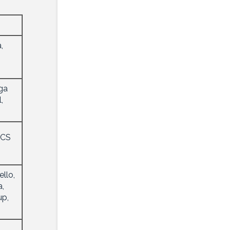
,
ega
,
RCS
llo,
a,
up,