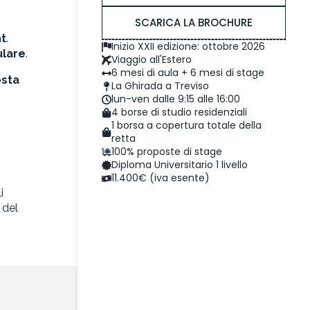
SCARICA LA BROCHURE
nt
.
Inizio XXII edizione: ottobre 2026
ulare
.
Viaggio all'Estero
6 mesi di aula + 6 mesi di stage
osta
La Ghirada a Treviso
lun-ven dalle 9:15 alle 16:00
4 borse di studio residenziali
1 borsa a copertura totale della
retta
100% proposte di stage
Diploma Universitario 1 livello
11.400€ (iva esente)
i
 del