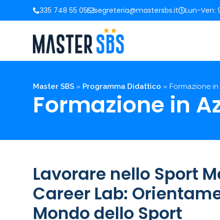
335 748 55 05
segreteria@mastersbs.it
Lun-Ven: 9
Master SBS
»
Programma Didattico
»
Formazione in
Formazione in A
Lavorare nello Sport
Career Lab: Orientamen
Mondo dello Sport