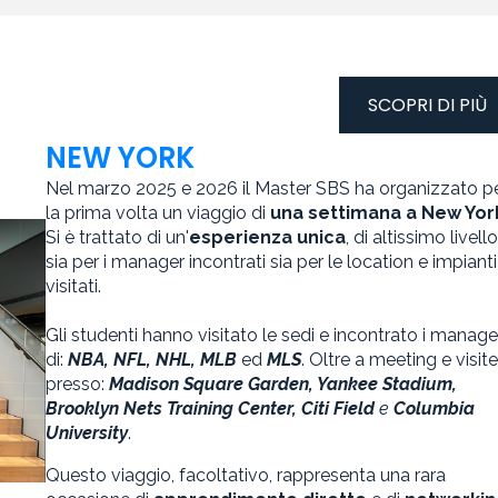
SCOPRI DI PIÙ
NEW YORK
Nel marzo 2025 e 2026 il Master SBS ha organizzato p
la prima volta un viaggio di
una settimana a New Yor
Si è trattato di un'
esperienza unica
, di altissimo livello
sia per i manager incontrati sia per le location e impianti
visitati.
Gli studenti hanno visitato le sedi e incontrato i manage
di:
NBA, NFL, NHL, MLB
ed
MLS
. Oltre a meeting e visite
presso:
Madison Square Garden, Yankee Stadium,
Brooklyn Nets Training Center, Citi Field
e
Columbia
University
.
Questo viaggio, facoltativo, rappresenta una rara