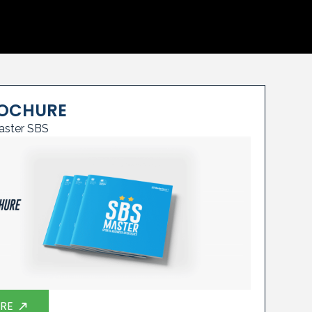
ROCHURE
Master SBS
RE