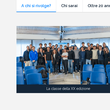
A chi si rivolge?
Chi sarai
Oltre 20 an
La classe della XX edizione