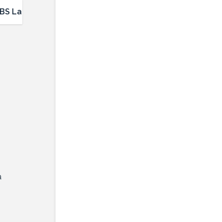
BS Labs
à