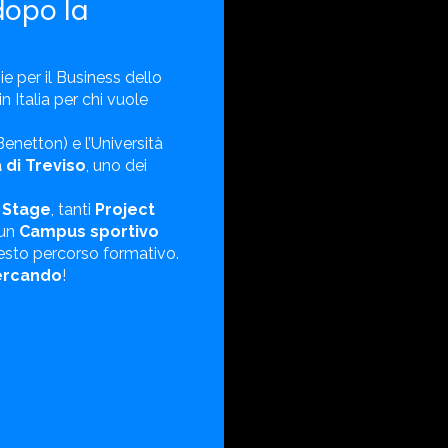
dopo la
gie per il Business dello
n Italia per chi vuole
enetton) e l’Università
 di Treviso
, uno dei
i Stage
, tanti
Project
 un
Campus sportivo
esto percorso formativo.
cercando
!