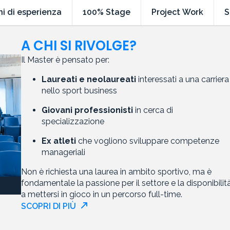
ni di esperienza
100% Stage
Project Work
S
A CHI SI RIVOLGE?
Il Master è pensato per:
Laureati e neolaureati
interessati a una carriera
nello sport business
Giovani professionisti
in cerca di
specializzazione
Ex atleti
che vogliono sviluppare competenze
manageriali
Non è richiesta una laurea in ambito sportivo, ma è
fondamentale la passione per il settore e la disponibilit
a mettersi in gioco in un percorso full-time.
SCOPRI DI PIÙ