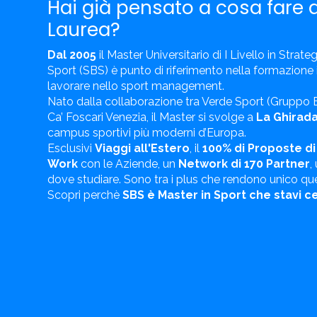
Hai già pensato a cosa fare 
Laurea?
Dal 2005
il Master Universitario di I Livello in Strate
Sport (SBS) è punto di riferimento nella formazione i
lavorare nello sport management.
Nato dalla collaborazione tra Verde Sport (Gruppo B
Ca’ Foscari Venezia, il Master si svolge a
La Ghirada
campus sportivi più moderni d’Europa.
Esclusivi
Viaggi all'Estero
, il
100% di Proposte d
Work
con le Aziende, un
Network di 170 Partner
,
dove studiare. Sono tra i plus che rendono unico qu
Scopri perchè
SBS è Master in Sport che stavi 