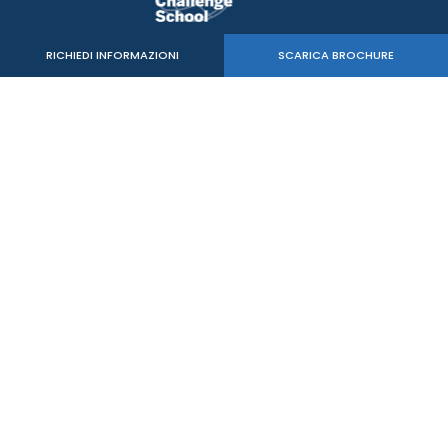
RICHIEDI INFORMAZIONI
SCARICA BROCHURE
Verde Sport Srl
C.F. - P.IVA 05515020260
mail:
info@mastersbs.it
uffici di Venezia: