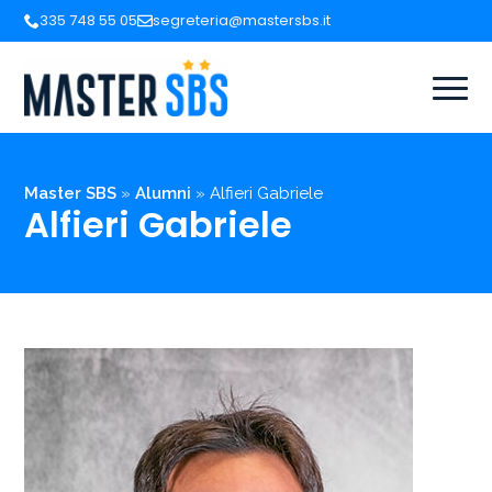
335 748 55 05
segreteria@mastersbs.it
Master SBS
»
Alumni
»
Alfieri Gabriele
Alfieri Gabriele