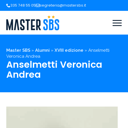
335 748 55 05
segreteria@mastersbs.it
Master SBS
»
Alumni
»
XVIII edizione
»
Anselmetti
Veronica Andrea
Anselmetti Veronica
Andrea