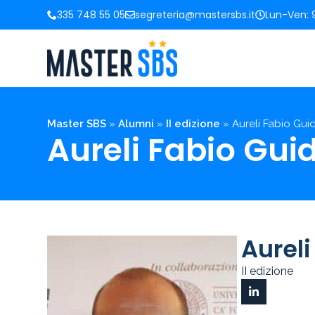
335 748 55 05
segreteria@mastersbs.it
Lun-Ven: 9
Master SBS
»
Alumni
»
II edizione
»
Aureli Fabio Gui
Aureli Fabio Gui
Aureli
II edizione