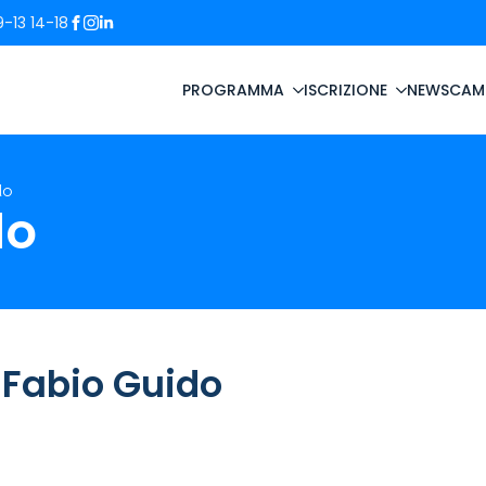
-13 14-18
PROGRAMMA
ISCRIZIONE
NEWS
CAM
do
do
 Fabio Guido