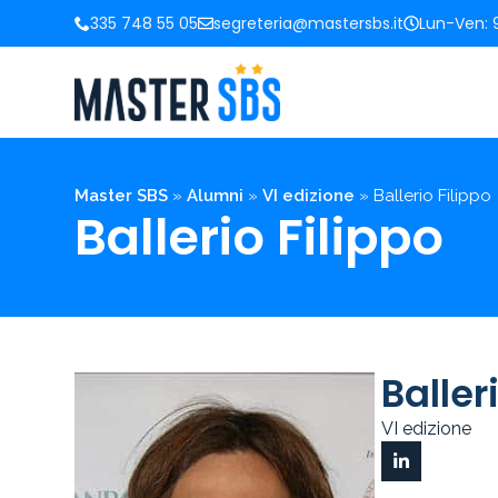
335 748 55 05
segreteria@mastersbs.it
Lun-Ven: 9
Master SBS
»
Alumni
»
VI edizione
»
Ballerio Filippo
Ballerio Filippo
Baller
VI edizione