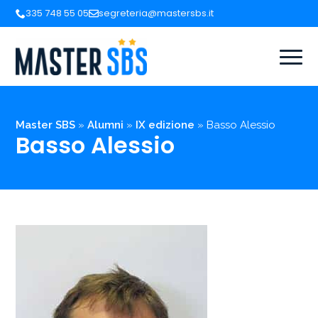
335 748 55 05
segreteria@mastersbs.it
Master SBS
»
Alumni
»
IX edizione
»
Basso Alessio
Basso Alessio