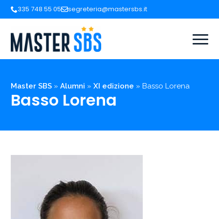
335 748 55 05
segreteria@mastersbs.it
Master SBS
»
Alumni
»
XI edizione
»
Basso Lorena
Basso Lorena