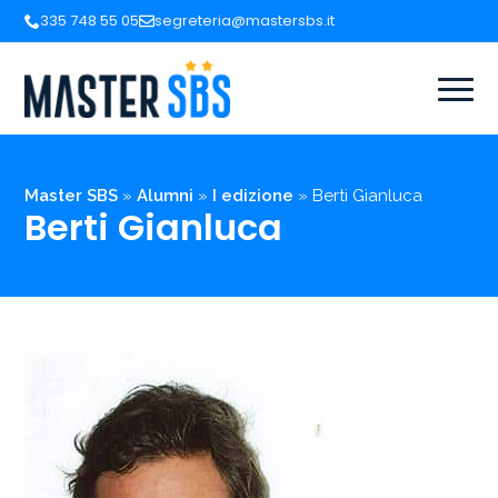
335 748 55 05
segreteria@mastersbs.it
Master SBS
»
Alumni
»
I edizione
»
Berti Gianluca
Berti Gianluca