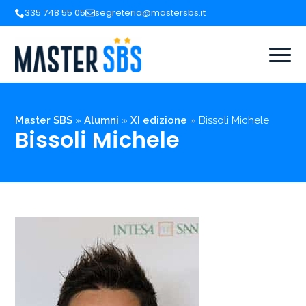
335 748 55 05
segreteria@mastersbs.it
Master SBS
»
Alumni
»
XI edizione
»
Bissoli Michele
Bissoli Michele