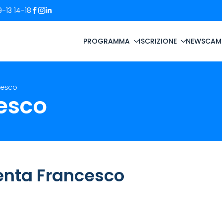
-13 14-18
PROGRAMMA
ISCRIZIONE
NEWS
CAM
cesco
esco
enta Francesco