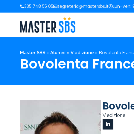
335 748 55 05
segreteria@mastersbs.it
Lun-Ven: 9
Master SBS
»
Alumni
»
V edizione
»
Bovolenta Fran
Bovolenta Franc
Bovol
V edizione