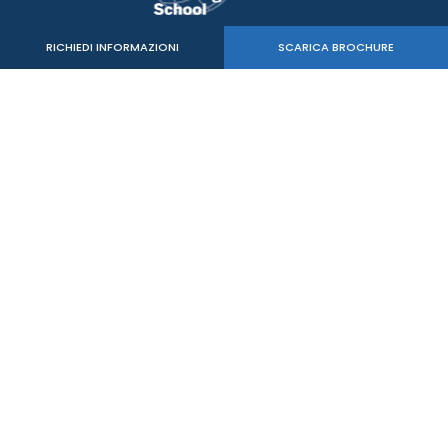
RICHIEDI INFORMAZIONI
SCARICA BROCHURE
Verde Sport Srl
C.F. - P.IVA 05515020260
mail:
info@mastersbs.it
uffici di Venezia: