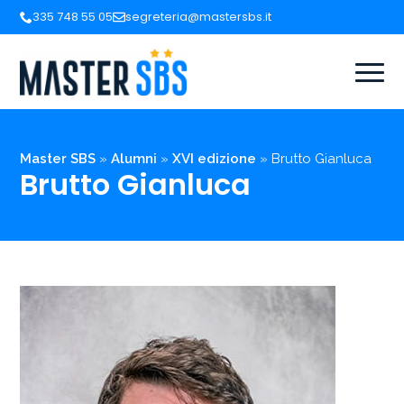
335 748 55 05
segreteria@mastersbs.it
Master SBS
»
Alumni
»
XVI edizione
»
Brutto Gianluca
Brutto Gianluca