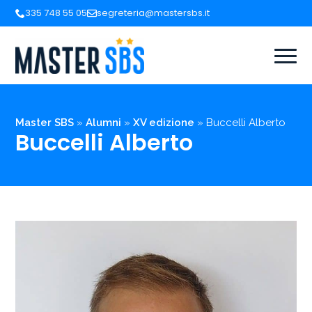
335 748 55 05
segreteria@mastersbs.it
Master SBS
»
Alumni
»
XV edizione
»
Buccelli Alberto
Buccelli Alberto