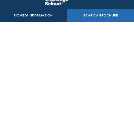
RICHIEDI INFORMAZIONI
SCARICA BROCHURE
Verde Sport Srl
C.F. - P.IVA 05515020260
mail:
info@mastersbs.it
uffici di Venezia: