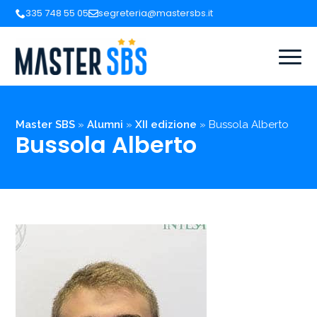
335 748 55 05
segreteria@mastersbs.it
Master SBS
»
Alumni
»
XII edizione
»
Bussola Alberto
Bussola Alberto