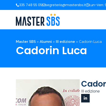
335 748 55 05
segreteria@mastersbs.it
Lun-Ven: 9
Master SBS
»
Alumni
»
III edizione
»
Cadorin Luca
Cadorin Luca
Cador
III edizione