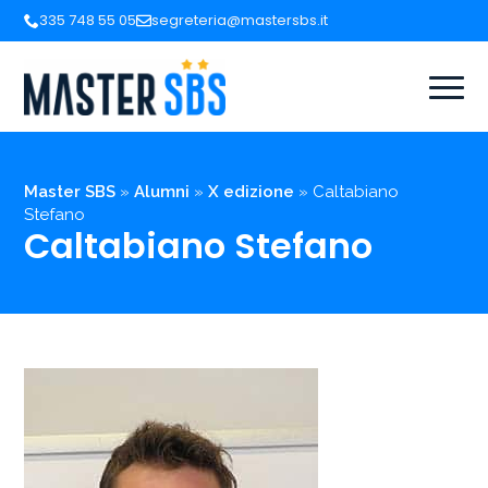
335 748 55 05
segreteria@mastersbs.it
Master SBS
»
Alumni
»
X edizione
»
Caltabiano
Stefano
Caltabiano Stefano