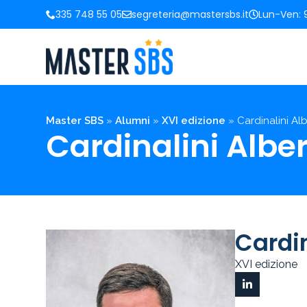
335 748 55 05
segreteria@mastersbs.it
Lun-Ven: 9
Master SBS
»
Alumni
»
XVI edizione
»
Cardinalini Al
Cardinalini Albe
Cardin
XVI edizione