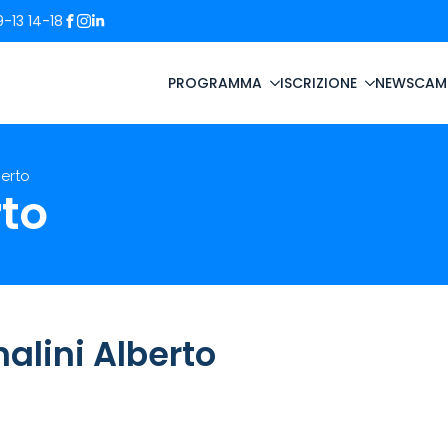
-13 14-18
PROGRAMMA
ISCRIZIONE
NEWS
CAM
berto
rto
alini Alberto