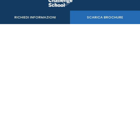
RICHIEDI INFORMAZIONI
SCARICA BROCHURE
Verde Sport Srl
C.F. - P.IVA 05515020260
mail:
info@mastersbs.it
uffici di Venezia: