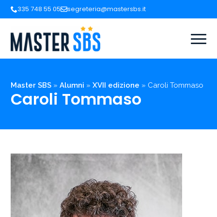
335 748 55 05
segreteria@mastersbs.it
Master SBS
»
Alumni
»
XVII edizione
»
Caroli Tommaso
Caroli Tommaso