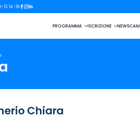
-13 14-18
PROGRAMMA
ISCRIZIONE
NEWS
CAM
a
ra
nerio Chiara