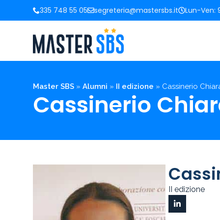
335 748 55 05
segreteria@mastersbs.it
Lun-Ven: 9
Master SBS
»
Alumni
»
II edizione
»
Cassinerio Chiar
Cassinerio Chia
Cassi
II edizione