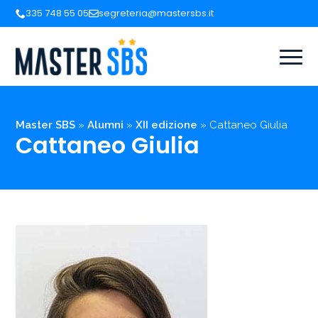
335 748 55 05
segreteria@mastersbs.it
Master SBS
»
Alumni
»
XII edizione
»
Cattaneo Giulia
Cattaneo Giulia