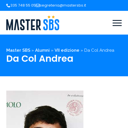
335 748 55 05
segreteria@mastersbs.it
Master SBS
»
Alumni
»
VII edizione
»
Da Col Andrea
Da Col Andrea