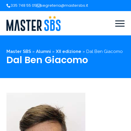
335 748 55 05
segreteria@mastersbs.it
Master SBS
»
Alumni
»
XII edizione
»
Dal Ben Giacomo
Dal Ben Giacomo