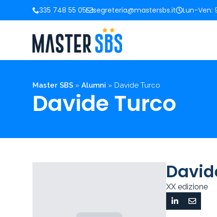
335 748 55 05
segreteria@mastersbs.it
Lun-Ven: 9
Master SBS
»
Alumni
»
Davide Turco
Davide Turco
David
XX edizione