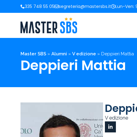
335 748 55 05
segreteria@mastersbs.it
Lun-Ven: 9
Master SBS
»
Alumni
»
V edizione
»
Deppieri Mattia
Deppieri Mattia
Deppi
V edizione