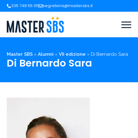
335 748 55 05
segreteria@mastersbs.it
Master SBS
»
Alumni
»
VII edizione
»
Di Bernardo Sara
Di Bernardo Sara