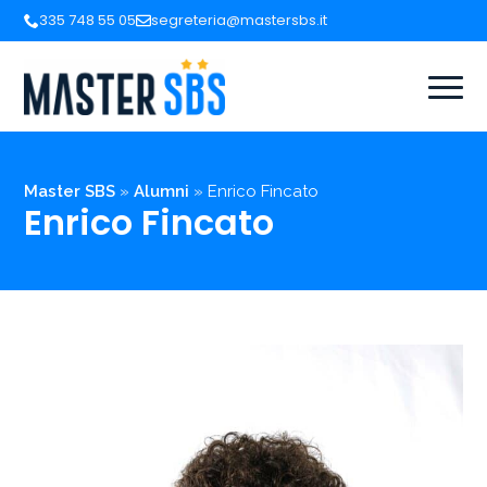
335 748 55 05
segreteria@mastersbs.it
Master SBS
»
Alumni
»
Enrico Fincato
Enrico Fincato