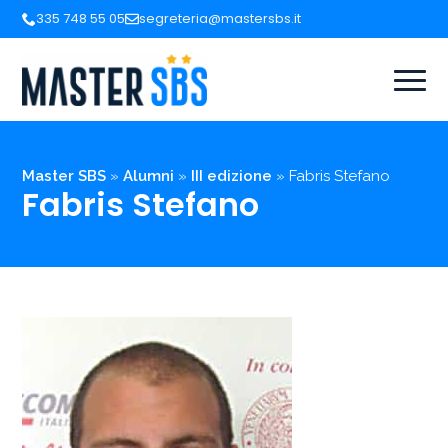
335 748 55 05
segreteria@mastersbs.it
Master SBS
»
Alumni
»
III edizione
»
Fabris Stefano
Fabris Stefano