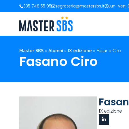
335 748 55 05
segreteria@mastersbs.it
Lun-Ven: 9
Master SBS
»
Alumni
»
IX edizione
»
Fasano Ciro
Fasano Ciro
Fasan
IX edizione