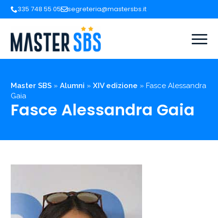
335 748 55 05
segreteria@mastersbs.it
Master SBS
»
Alumni
»
XIV edizione
»
Fasce Alessandra
Gaia
Fasce Alessandra Gaia