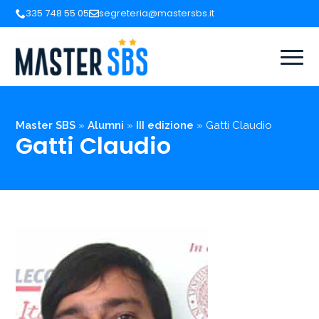
335 748 55 05
segreteria@mastersbs.it
Master SBS
»
Alumni
»
III edizione
»
Gatti Claudio
Gatti Claudio