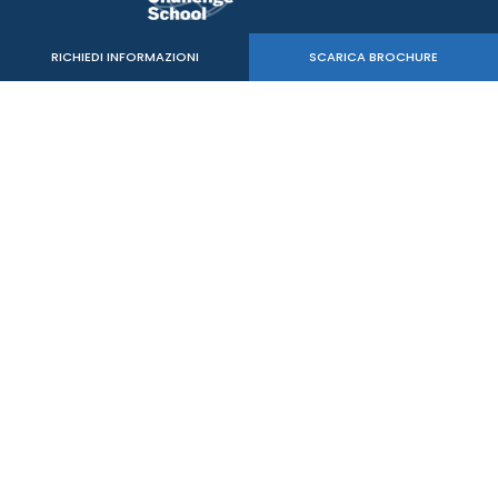
RICHIEDI INFORMAZIONI
SCARICA BROCHURE
Verde Sport Srl
C.F. - P.IVA 05515020260
mail:
info@mastersbs.it
uffici di Venezia: