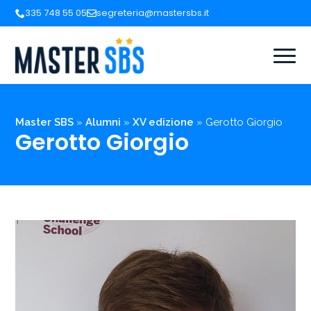
335 748 55 05
segreteria@mastersbs.it
Master SBS
»
Alumni
»
XV edizione
»
Gerotto Giorgio
Gerotto Giorgio