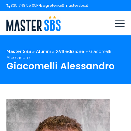
335 748 55 05
segreteria@mastersbs.it
Master SBS
»
Alumni
»
XVII edizione
»
Giacomelli
Alessandro
Giacomelli Alessandro