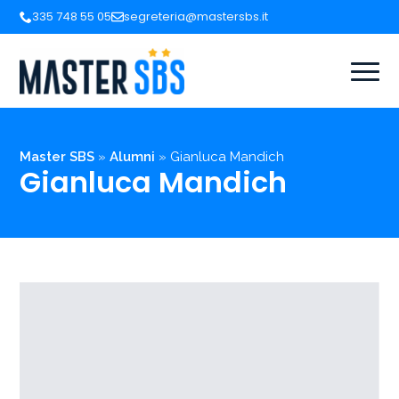
335 748 55 05
segreteria@mastersbs.it
Master SBS
»
Alumni
»
Gianluca Mandich
Gianluca Mandich