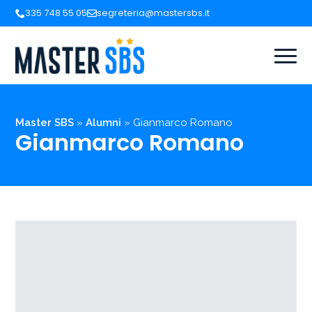
335 748 55 05
segreteria@mastersbs.it
Master SBS
»
Alumni
»
Gianmarco Romano
Gianmarco Romano