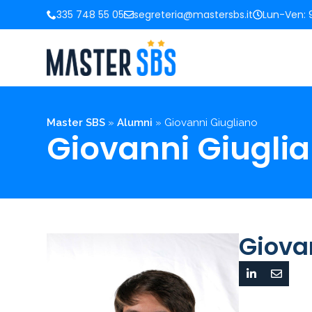
335 748 55 05
segreteria@mastersbs.it
Lun-Ven: 9
Master SBS
»
Alumni
»
Giovanni Giugliano
Giovanni Giugli
Giova