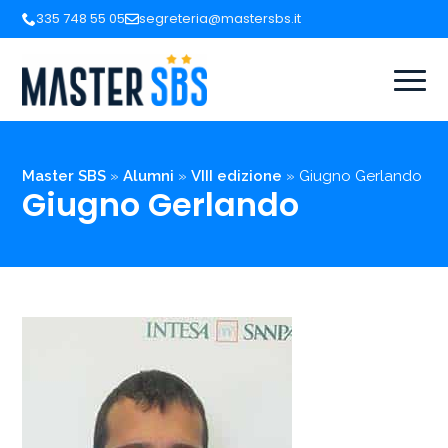
335 748 55 05
segreteria@mastersbs.it
Master SBS
»
Alumni
»
VIII edizione
»
Giugno Gerlando
Giugno Gerlando