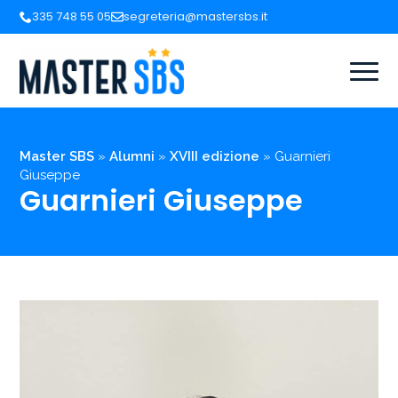
335 748 55 05
segreteria@mastersbs.it
Master SBS
»
Alumni
»
XVIII edizione
»
Guarnieri
Giuseppe
Guarnieri Giuseppe