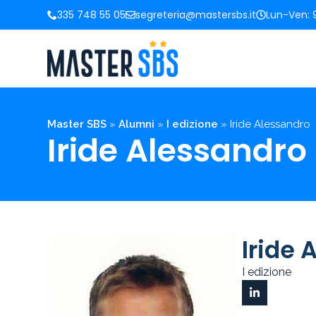
335 748 55 05
segreteria@mastersbs.it
Lun-Ven: 9
Master SBS
»
Alumni
»
I edizione
»
Iride Alessandro
Iride Alessandro
Iride 
I edizione