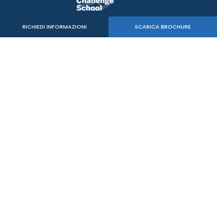
RICHIEDI INFORMAZIONI
SCARICA BROCHURE
Verde Sport Srl
C.F. - P.IVA 05515020260
mail:
info@mastersbs.it
uffici di Venezia: