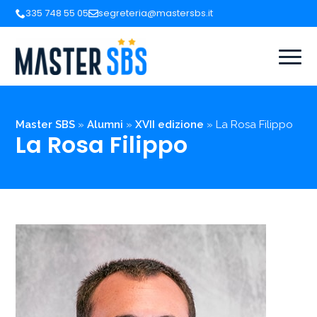
335 748 55 05
segreteria@mastersbs.it
Master SBS
»
Alumni
»
XVII edizione
»
La Rosa Filippo
La Rosa Filippo