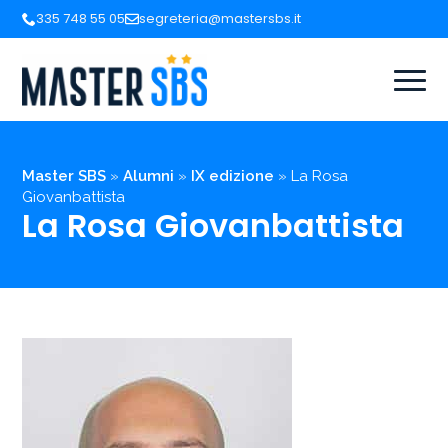
335 748 55 05
segreteria@mastersbs.it
Master SBS
»
Alumni
»
IX edizione
»
La Rosa
Giovanbattista
La Rosa Giovanbattista