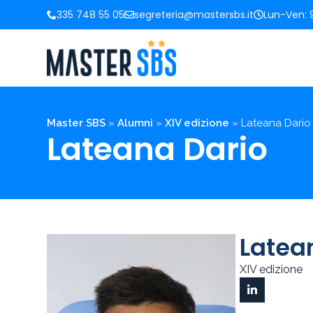
335 748 55 05
segreteria@mastersbs.it
Lun-Ven: 9
Master SBS
»
Alumni
»
XIV edizione
»
Lateana Dario
Lateana Dario
Latea
XIV edizione