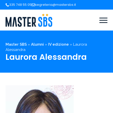
335 748 55 05
segreteria@mastersbs.it
Master SBS
»
Alumni
»
IV edizione
»
Laurora
Alessandra
Laurora Alessandra