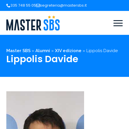
335 748 55 05
segreteria@mastersbs.it
Master SBS
»
Alumni
»
XIV edizione
»
Lippolis Davide
Lippolis Davide