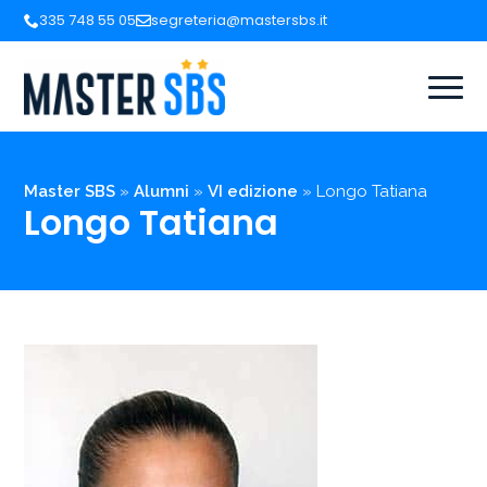
335 748 55 05
segreteria@mastersbs.it
Master SBS
»
Alumni
»
VI edizione
»
Longo Tatiana
Longo Tatiana