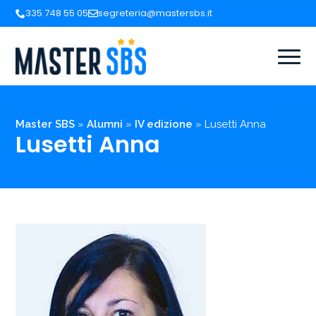
335 748 55 05
segreteria@mastersbs.it
Master SBS
»
Alumni
»
IV edizione
»
Lusetti Anna
Lusetti Anna