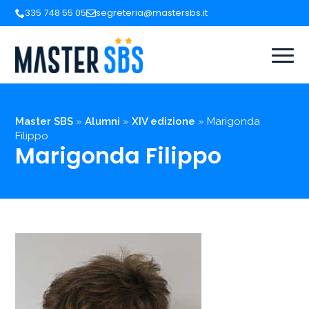
335 748 55 05
segreteria@mastersbs.it
Master SBS
»
Alumni
»
XIV edizione
»
Marigonda
Filippo
Marigonda Filippo