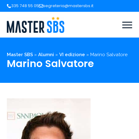
335 748 55 05
segreteria@mastersbs.it
Master SBS
»
Alumni
»
VI edizione
»
Marino Salvatore
Marino Salvatore